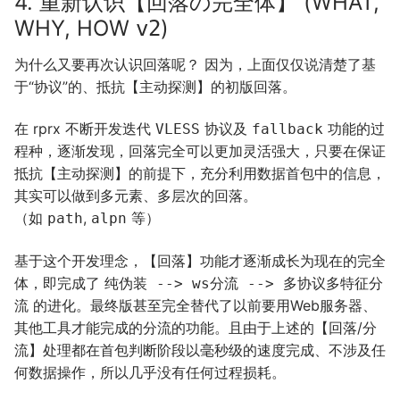
4. 重新认识【回落の完全体】 (WHAT,
WHY, HOW
)
v2
为什么又要再次认识回落呢？ 因为，上面仅仅说清楚了基
于“协议”的、抵抗【主动探测】的初版回落。
在 rprx 不断开发迭代
协议及
功能的过
VLESS
fallback
程种，逐渐发现，回落完全可以更加灵活强大，只要在保证
抵抗【主动探测】的前提下，充分利用数据首包中的信息，
其实可以做到多元素、多层次的回落。
（如
,
等）
path
alpn
基于这个开发理念，【回落】功能才逐渐成长为现在的完全
体，即完成了
纯伪装 --> ws分流 --> 多协议多特征分
的进化。最终版甚至完全替代了以前要用Web服务器、
流
其他工具才能完成的分流的功能。且由于上述的【回落/分
流】处理都在首包判断阶段以毫秒级的速度完成、不涉及任
何数据操作，所以几乎没有任何过程损耗。