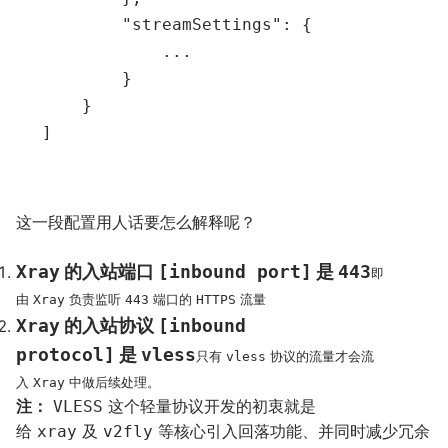
        "streamSettings": {

            ...

        }

    }

这一段配置用人话要怎么解释呢？
Xray
的入站端口
[inbound port]
是
443
即
由
负责监听
端口的
流量
Xray
443
HTTPS
Xray
的入站协议
[inbound
protocol]
是
vless
只有
协议的流量才会流
vless
入
中做后续处理。
Xray
注：
这个轻量协议开发的初衷就是
VLESS
给
及
等核心引入回落功能、并同时减少冗余
xray
v2fly