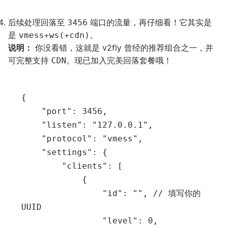
后续处理回落至
端口的流量，再仔细看！它其实是
3456
是
。
vmess+ws(+cdn)
说明：
你没看错，这就是 v2fly 曾经的推荐组合之一，并
可完整支持
。现已加入完美回落套餐哦！
CDN
{

    "port": 3456,

    "listen": "127.0.0.1",

    "protocol": "vmess",

    "settings": {

        "clients": [

            {

                "id": "", // 填写你的 
UUID

                "level": 0,
