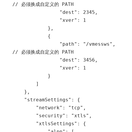
// 必须换成自定义的 PATH

                "dest": 2345,

                "xver": 1

            },

            {

                "path": "/vmessws", 
// 必须换成自定义的 PATH

                "dest": 3456,

                "xver": 1

            }

        ]

    },

    "streamSettings": {

        "network": "tcp",

        "security": "xtls",

        "xtlsSettings": {

            "alpn": [
