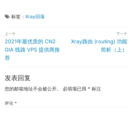
标签：
Xray回落
文
上一个
下一个
章
Previous
Next
2021年最优质的 CN2
Xray路由 (routing) 功能
导
post:
post:
GIA 线路 VPS 提供商推
简析（上）
航
荐
发表回复
您的邮箱地址不会被公开。
必填项已用
*
标注
评论
*