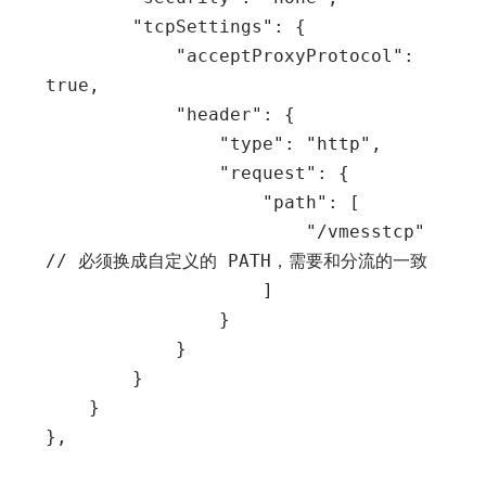
        "tcpSettings": {

            "acceptProxyProtocol": 
true,

            "header": {

                "type": "http",

                "request": {

                    "path": [

                        "/vmesstcp" 
// 必须换成自定义的 PATH，需要和分流的一致

                    ]

                }

            }

        }

    }
