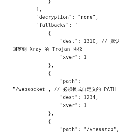
            }

        ],

        "decryption": "none",

        "fallbacks": [

            {

                "dest": 1310, // 默认
回落到 Xray 的 Trojan 协议

                "xver": 1

            },

            {

                "path": 
"/websocket", // 必须换成自定义的 PATH

                "dest": 1234,

                "xver": 1

            },

            {

                "path": "/vmesstcp", 