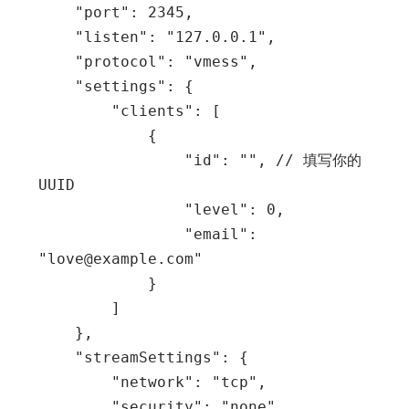
    "port": 2345,

    "listen": "127.0.0.1",

    "protocol": "vmess",

    "settings": {

        "clients": [

            {

                "id": "", // 填写你的 
UUID

                "level": 0,

                "email": 
"love@example.com"

            }

        ]

    },

    "streamSettings": {

        "network": "tcp",

        "security": "none",
