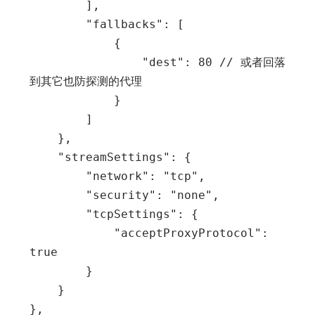
        ],

        "fallbacks": [

            {

                "dest": 80 // 或者回落
到其它也防探测的代理

            }

        ]

    },

    "streamSettings": {

        "network": "tcp",

        "security": "none",

        "tcpSettings": {

            "acceptProxyProtocol": 
true

        }

    }
