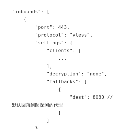
"inbounds": [

    {

        "port": 443,

        "protocol": "vless",

        "settings": {

            "clients": [

                ...

            ],

            "decryption": "none",

            "fallbacks": [

                {

                    "dest": 8080 // 
默认回落到防探测的代理

                }

            ]

        },
