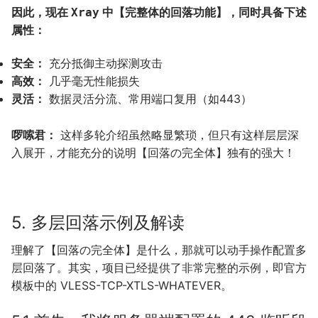
因此，现在
中【完整体的回落功能】，同时具备下述
Xray
属性：
安全：
充分抵御主动探测攻击
高效：
几乎毫无性能损失
灵活：
数据灵活分流、常用端口复用（如443）
啰嗦君：
这样多轮介绍虽然略显繁琐，但只有这样层层深
入展开，才能充分的说明【回落の完全体】独有的强大！
5. 多层回落示例及解读
理解了【回落の完全体】是什么，那就可以动手操作配置多
层回落了。其实，项目已经提供了非常完整的示例，即官方
模板中的 VLESS-TCP-XTLS-WHATEVER。