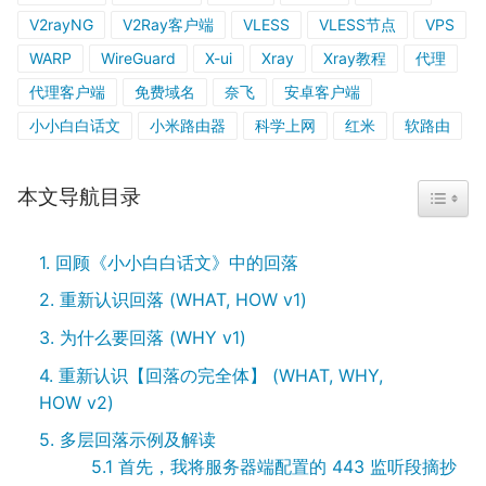
V2rayNG
V2Ray客户端
VLESS
VLESS节点
VPS
WARP
WireGuard
X-ui
Xray
Xray教程
代理
代理客户端
免费域名
奈飞
安卓客户端
小小白白话文
小米路由器
科学上网
红米
软路由
本文导航目录
TOGGL
1. 回顾《小小白白话文》中的回落
2. 重新认识回落 (WHAT, HOW v1)
3. 为什么要回落 (WHY v1)
4. 重新认识【回落の完全体】 (WHAT, WHY,
HOW v2)
5. 多层回落示例及解读
5.1 首先，我将服务器端配置的 443 监听段摘抄