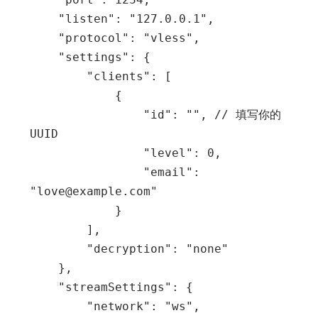
    "listen": "127.0.0.1",

    "protocol": "vless",

    "settings": {

        "clients": [

            {

                "id": "", // 填写你的 
UUID

                "level": 0,

                "email": 
"love@example.com"

            }

        ],

        "decryption": "none"

    },

    "streamSettings": {

        "network": "ws",
