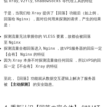
似
,
,
等代理工具的特征
xray
v2fly
shadowsocks
于是，当我们给
提供了【回落】功能后（如上例，
Xray
回落给
），面对任何用来探测的请求，产生的结果
Nginx
是：
探测流量无法掌握你的
要素，故都会被回落
VLESS
至
Nginx
探测流量全都回落进入
，故VPS服务器的回应一定
Nginx
【会有】
的特征
Nginx
因为
本身不对探测流量做任何回应 ，所以VPS的回
Xray
应一定【不会有】
的特征
Xray
至此，【回落】功能就从数据交互逻辑上解决了服务器
被
【主动探测】
的安全隐患。