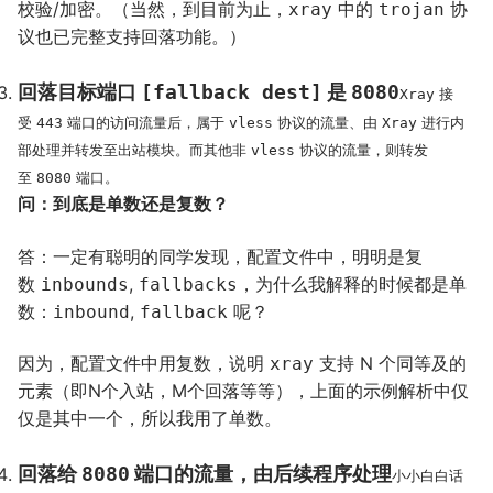
校验/加密。（当然，到目前为止，
中的
协
xray
trojan
议也已完整支持回落功能。）
回落目标端口
[fallback dest]
是
8080
接
Xray
受
端口的访问流量后，属于
协议的流量、由
进行内
443
vless
Xray
部处理并转发至出站模块。而其他非
协议的流量，则转发
vless
至
端口。
8080
问：到底是单数还是复数？
答：一定有聪明的同学发现，配置文件中，明明是复
数
,
，为什么我解释的时候都是单
inbounds
fallbacks
数：
,
呢？
inbound
fallback
因为，配置文件中用复数，说明
支持 N 个同等及的
xray
元素（即N个入站，M个回落等等），上面的示例解析中仅
仅是其中一个，所以我用了单数。
回落给
8080
端口的流量，由后续程序处理
小小白白话