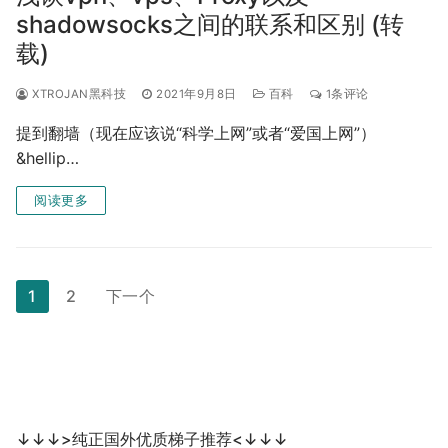
shadowsocks之间的联系和区别 (转
载)
XTROJAN黑科技
2021年9月8日
百科
1条评论
提到翻墙（现在应该说“科学上网”或者“爱国上网”）
&hellip…
阅读更多
文
1
2
下一个
章
分
页
↓↓↓>纯正国外优质梯子推荐<↓↓↓