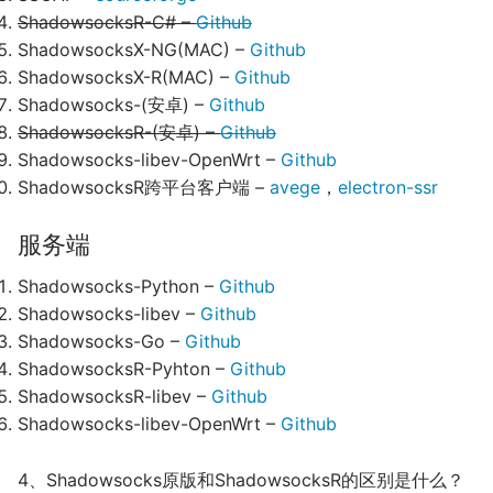
ShadowsocksR-C# –
Github
ShadowsocksX-NG(MAC) –
Github
ShadowsocksX-R(MAC) –
Github
Shadowsocks-(安卓) –
Github
ShadowsocksR-(安卓) –
Github
Shadowsocks-libev-OpenWrt –
Github
ShadowsocksR跨平台客户端 –
avege
，
electron-ssr
服务端
Shadowsocks-Python –
Github
Shadowsocks-libev –
Github
Shadowsocks-Go –
Github
ShadowsocksR-Pyhton –
Github
ShadowsocksR-libev –
Github
Shadowsocks-libev-OpenWrt –
Github
4、Shadowsocks原版和ShadowsocksR的区别是什么？