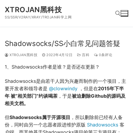
跳
XTROJAN黑科技
到
SS/SSR/V2RAY/XRAY/TROJAN科学上网
内
容
搜索：
Shadowsocks/SS小白常见问题答疑
XTROJAN黑科技
2022年4月12日
百科
0条评论
1、Shadowsocks作者是谁？是否还在更新？
Shadowsocks是由若干人因为兴趣而制作的一个项目，主
要开发者和领导者是
@clowwindy
，但是在
2015年下半
年 被“相关部门”约谈喝茶
，于是
被迫删除Github的源码及
相关文档。
但
Shadowsocks属于开源项目
，所以删除前已经有人备
份，同时由另一个志愿者跟进维护原版
Shadowsocks
客
户端，而其他基于Shadowsocks项目的第三方项目有：