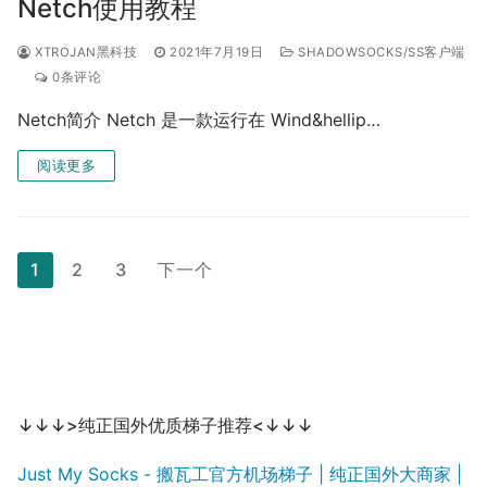
Netch使用教程
XTROJAN黑科技
2021年7月19日
SHADOWSOCKS/SS客户端
0条评论
Netch简介 Netch 是一款运行在 Wind&hellip…
阅读更多
文
1
2
3
下一个
章
分
页
↓↓↓>纯正国外优质梯子推荐<↓↓↓
Just My Socks - 搬瓦工官方机场梯子 | 纯正国外大商家 |