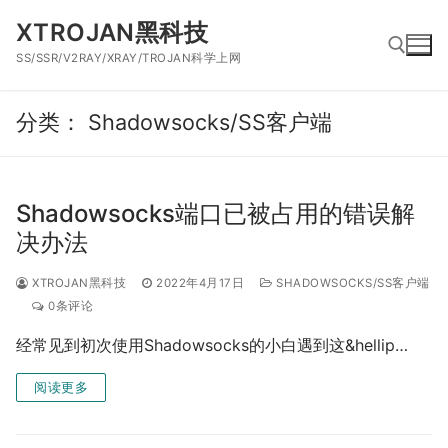
跳
XTROJAN黑科技
到
SS/SSR/V2RAY/XRAY/TROJAN科学上网
内
容
分类：
Shadowsocks/SS客户端
搜索：
Shadowsocks端口已被占用的错误解
决办法
XTROJAN黑科技
2022年4月17日
SHADOWSOCKS/SS客户端
0条评论
经常见到初次使用Shadowsocks的小白遇到这&hellip…
阅读更多