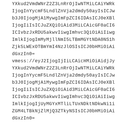
YXkud2VmdWNrZ2Z3LnRrOjIwNTMiLCAiYWRk
IjogInYycmF5LndlZnVja2dmdy50ayIsICJw
b3J0IjogMjA1MywgImFpZCI6IDAsICJ0eXBl
IjogIiIsICJuZXQiOiAid3MiLCAicGF0aCI6
ICIvbzJxRDU5akwvIiwgImhvc3QiOiAiIiwg
ImlkIjogImMyMjllNmI5LTBmMGYtNDA0NS1h
Zjk5LWExOTBmYmI4NzJlOSIsICJ0bHMiOiAi
dGxzIn0=

vmess://eyJ2IjogIjIiLCAicHMiOiAidjJy
YXkud2VmdWNrZ2Z3LnRrOjIwNTMiLCAiYWRk
IjogInYycmF5LndlZnVja2dmdy50ayIsICJw
b3J0IjogMjA1MywgImFpZCI6IDAsICJ0eXBl
IjogIiIsICJuZXQiOiAid3MiLCAicGF0aCI6
ICIvbzJxRDU5akwvIiwgImhvc3QiOiAiIiwg
ImlkIjogIjUyMGYxMTliLTUxNDktNDkwNi1i
ZGM4LTBkNjZlMjQ3ZTkyNSIsICJ0bHMiOiAi
dGxzIn0=