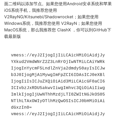
面二维码以添加节点。如果您使用Android安卓系统和苹果
iOS系统手机，我推荐您使用
V2RayNG/Kitsunebi/Shadowrocket；如果您使用
Windows系统，我推荐您使用 V2RayN；如果您使用
MacOS系统，那么我推荐您 ClashX ，你可以到GitHub下
载最新版
vmess://eyJ2IjogIjIiLCAicHMiOiAidjJy
YXkud2VmdWNrZ2Z3LnRrOjIwNTMiLCAiYWRk
IjogInYycmF5LndlZnVja2dmdy50ayIsICJw
b3J0IjogMjA1MywgImFpZCI6IDAsICJ0eXBl
IjogIiIsICJuZXQiOiAid3MiLCAicGF0aCI6
ICIvbzJxRDU5akwvIiwgImhvc3QiOiAiIiwg
ImlkIjogIjUwNThhMzdjLTI0ZWItNGJkOS05
NTlhLTAxOWIyOTlhMzQwOSIsICJ0bHMiOiAi
dGxzIn0=

vmess://eyJ2IjogIjIiLCAicHMiOiAidjJy