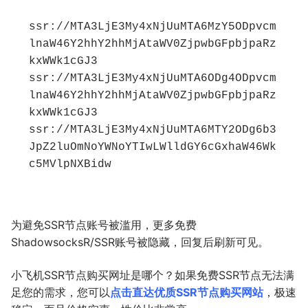
ssr://MTA3LjE3My4xNjUuMTA6MzY5ODpvcm
lnaW46Y2hhY2hhMjAtaWV0ZjpwbGFpbjpaRz
kxWWk1cGJ3

ssr://MTA3LjE3My4xNjUuMTA6ODg4ODpvcm
lnaW46Y2hhY2hhMjAtaWV0ZjpwbGFpbjpaRz
kxWWk1cGJ3

ssr://MTA3LjE3My4xNjUuMTA6MTY2ODg6b3
JpZ2luOmNoYWNoYTIwLWlldGY6cGxhaW46Wk
c5MVlpNXBidw
为避免SSR节点账号被滥用，更多免费
ShadowsocksR/SSR账号被隐藏，回复后刷新可见。
小飞机SSR节点购买网址是哪个？如果免费SSR节点无法满
足您的需求，您可以
点击直达优质SSR节点购买网站
，极速