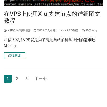
在VPS上使用X-ui搭建节点的详细图文
教程
XTROJAN黑科技
2022年4月8日
XRAY教程
11条评论
相信大家撸VPS就是为了满足自己的科学上网的需求吧
&hellip…
阅读更多
文
1
2
3
下一个
章
分
页