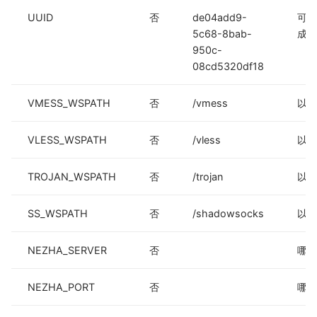
UUID
否
de04add9-
可
5c68-8bab-
成
h
950c-
08cd5320df18
VMESS_WSPATH
否
/vmess
以 /
VLESS_WSPATH
否
/vless
以 /
TROJAN_WSPATH
否
/trojan
以 /
SS_WSPATH
否
/shadowsocks
以 /
NEZHA_SERVER
否
哪吒
NEZHA_PORT
否
哪