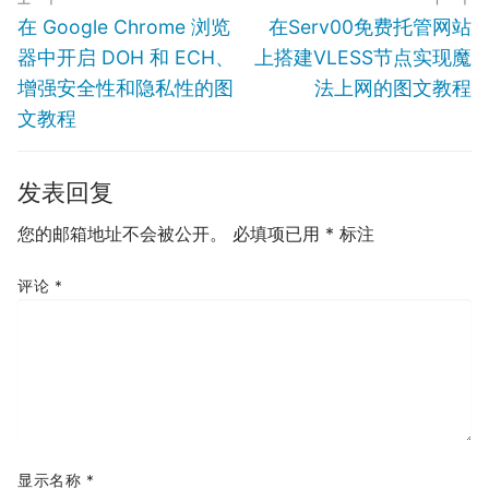
章
Previous
Next
在 Google Chrome 浏览
在Serv00免费托管网站
导
post:
post:
器中开启 DOH 和 ECH、
上搭建VLESS节点实现魔
航
增强安全性和隐私性的图
法上网的图文教程
文教程
发表回复
您的邮箱地址不会被公开。
必填项已用
*
标注
评论
*
显示名称
*