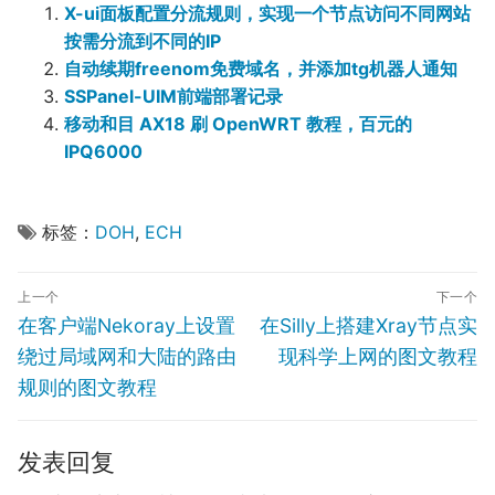
X-ui面板配置分流规则，实现一个节点访问不同网站
按需分流到不同的IP
自动续期freenom免费域名，并添加tg机器人通知
SSPanel-UIM前端部署记录
移动和目 AX18 刷 OpenWRT 教程，百元的
IPQ6000
标签：
DOH
,
ECH
文
上一个
下一个
章
Previous
Next
在客户端Nekoray上设置
在Silly上搭建Xray节点实
导
post:
post:
绕过局域网和大陆的路由
现科学上网的图文教程
航
规则的图文教程
发表回复