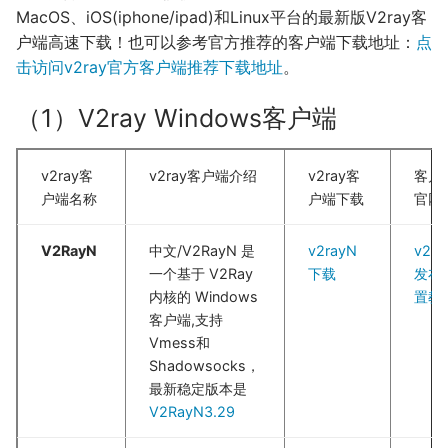
MacOS、iOS(iphone/ipad)和Linux平台的最新版V2ray客
户端高速下载！也可以参考官方推荐的客户端下载地址：
点
击访问v2ray官方客户端推荐下载地址
。
（1）V2ray Windows客户端
v2ray客
v2ray客户端介绍
v2ray客
客户
户端名称
户端下载
官网
V2RayN
中文/V2RayN 是
v2rayN
v2ra
一个基于 V2Ray
下载
发布
|
内核的 Windows
置教
客户端,支持
Vmess和
Shadowsocks，
最新稳定版本是
V2RayN3.29