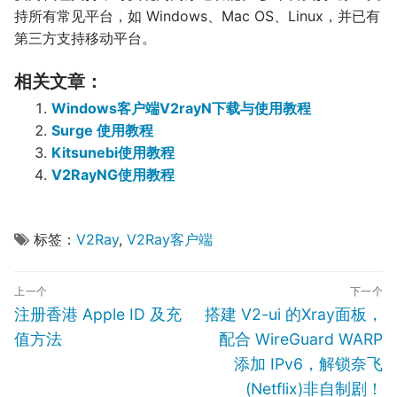
持所有常见平台，如 Windows、Mac OS、Linux，并已有
第三方支持移动平台。
相关文章：
Windows客户端V2rayN下载与使用教程
Surge 使用教程
Kitsunebi使用教程
V2RayNG使用教程
标签：
V2Ray
,
V2Ray客户端
文
上一个
下一个
章
Previous
Next
注册香港 Apple ID 及充
搭建 V2-ui 的Xray面板，
导
post:
post:
值方法
配合 WireGuard WARP
航
添加 IPv6，解锁奈飞
(Netflix)非自制剧！