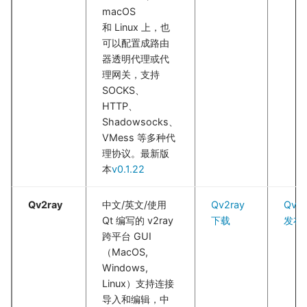
macOS
和 Linux 上，也
可以配置成路由
器透明代理或代
理网关，支持
SOCKS、
HTTP、
Shadowsocks、
VMess 等多种代
理协议。最新版
本
v0.1.22
Qv2ray
中文/英文/使用
Qv2ray
Qv2r
Qt 编写的 v2ray
下载
发布
跨平台 GUI
（MacOS,
Windows,
Linux）支持连接
导入和编辑，中