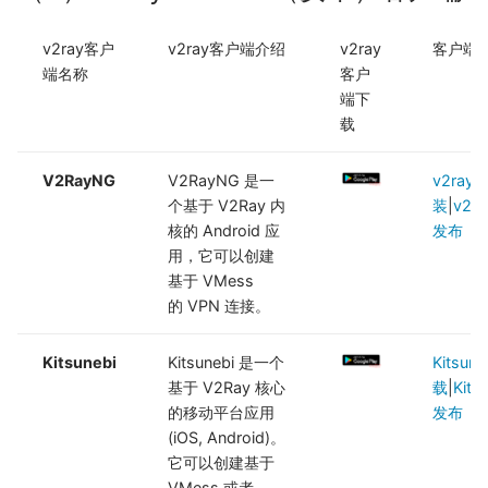
v2ray客户
v2ray客户端介绍
v2ray
客户端
端名称
客户
端下
载
V2RayNG
V2RayNG 是一
v2ray
个基于 V2Ray 内
装
|
v2r
核的 Android 应
发布
用，它可以创建
基于 VMess
的 VPN 连接。
Kitsunebi
Kitsunebi 是一个
Kitsun
基于 V2Ray 核心
载
|
Kits
的移动平台应用
发布
(iOS, Android)。
它可以创建基于
VMess 或者