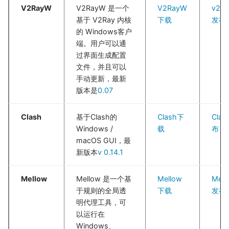
V2RayW
V2RayW 是一个
V2RayW
v2r
基于 V2Ray 内核
下载
发布
的 Windows客户
端。用户可以通
过界面生成配置
文件，并且可以
手动更新，最新
版本是
0.07
Clash
基于Clash的
Clash下
Cla
Windows /
载
布
macOS GUI，最
新版本
v 0.14.1
Mellow
Mellow 是一个基
Mellow
Mell
于规则的全局透
下载
发布
明代理工具，可
以运行在
Windows、