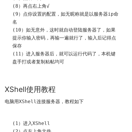
(
8
）再点右上角√
(
9
）点你设置的配置，如无昵称就是以服务器
ip
命
名
(
10
）如无意外，这时就自动登陆服务器了，如果
提示你输入密码，再输一遍就行了，输入后记得点
保存
(
11
）进入服务器后，就可以运行代码了，本机键
盘手打或者复制粘帖均可
XShell使用教程
电脑用
连接服务器，教程如下
XShell
(
1
）进入
XShell
(
2
）点左上角文件