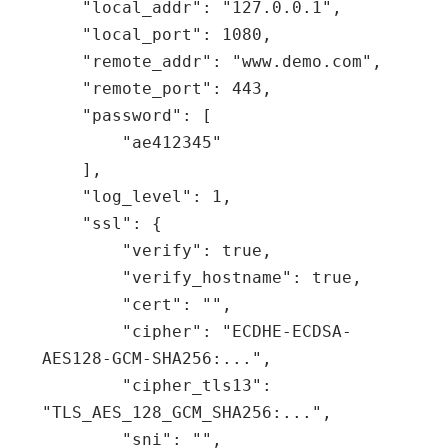
"local_addr"
:
"127.0.0.1"
,
"local_port"
:
1080
,
"remote_addr"
:
"www.demo.com"
,
"remote_port"
:
443
,
"password"
:
[
"ae412345"
],
"log_level"
:
1
,
"ssl"
:
{
"verify"
:
true
,
"verify_hostname"
:
true
,
"cert"
:
""
,
"cipher"
:
"ECDHE-ECDSA-
AES128-GCM-SHA256:..."
,
"cipher_tls13"
:
"TLS_AES_128_GCM_SHA256:..."
,
"sni"
:
""
,