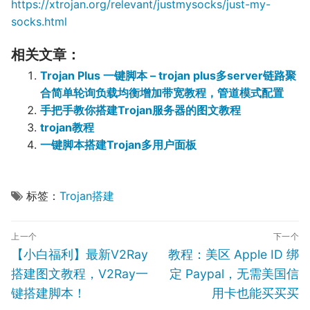
https://xtrojan.org/relevant/justmysocks/just-my-
socks.html
相关文章：
Trojan Plus 一键脚本 – trojan plus多server链路聚
合简单轮询负载均衡增加带宽教程，管道模式配置
手把手教你搭建Trojan服务器的图文教程
trojan教程
一键脚本搭建Trojan多用户面板
标签：
Trojan搭建
文
上一个
下一个
章
Previous
Next
【小白福利】最新V2Ray
教程：美区 Apple ID 绑
导
post:
post:
搭建图文教程，V2Ray一
定 Paypal，无需美国信
航
键搭建脚本！
用卡也能买买买