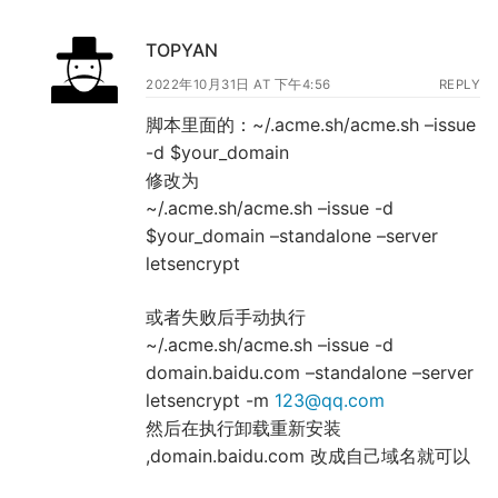
TOPYAN
2022年10月31日 AT 下午4:56
REPLY
脚本里面的：~/.acme.sh/acme.sh –issue
-d $your_domain
修改为
~/.acme.sh/acme.sh –issue -d
$your_domain –standalone –server
letsencrypt
或者失败后手动执行
~/.acme.sh/acme.sh –issue -d
domain.baidu.com –standalone –server
letsencrypt -m
123@qq.com
然后在执行卸载重新安装
,domain.baidu.com 改成自己域名就可以