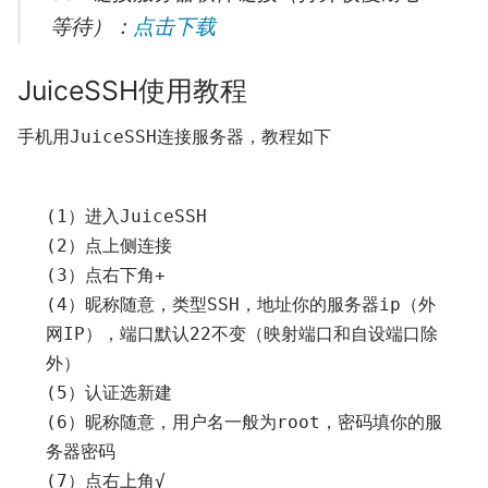
等待）：
点击下载
JuiceSSH使用教程
手机用
连接服务器，教程如下
JuiceSSH
(
1
）进入
JuiceSSH
(
2
）点上侧连接
(
3
）点右下角+
(
4
）昵称随意，类型
SSH
，地址你的服务器
ip
（外
网
IP
），端口默认
22
不变（映射端口和自设端口除
外）
(
5
）认证选新建
(
6
）昵称随意，用户名一般为
root
，密码填你的服
务器密码
(
7
）点右上角√