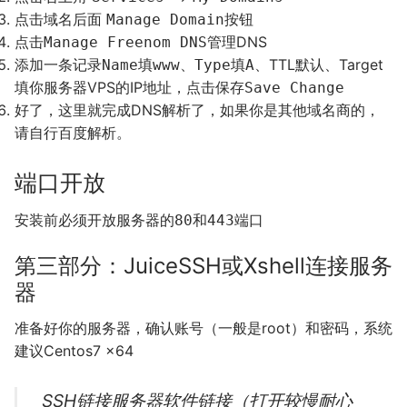
点击域名后面
按钮
Manage Domain
点击
管理DNS
Manage Freenom DNS
添加一条记录
填
、
填
、TTL默认、Target
Name
www
Type
A
填你服务器VPS的IP地址，点击保存
Save Change
好了，这里就完成DNS解析了，如果你是其他域名商的，
请自行百度解析。
端口开放
安装前必须开放服务器的
和
端口
80
443
第三部分：JuiceSSH或Xshell连接服务
器
准备好你的服务器，确认账号（一般是root）和密码，系统
建议Centos7 ×64
SSH链接服务器软件链接（打开较慢耐心