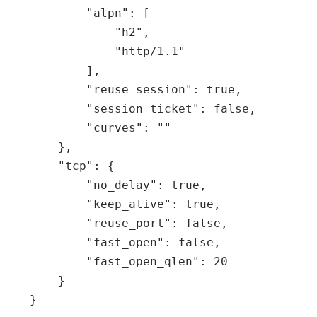
"alpn"
:
[
"h2"
,
"http/1.1"
],
"reuse_session"
:
true
,
"session_ticket"
:
false
,
"curves"
:
""
},
"tcp"
:
{
"no_delay"
:
true
,
"keep_alive"
:
true
,
"reuse_port"
:
false
,
"fast_open"
:
false
,
"fast_open_qlen"
:
20
}
}