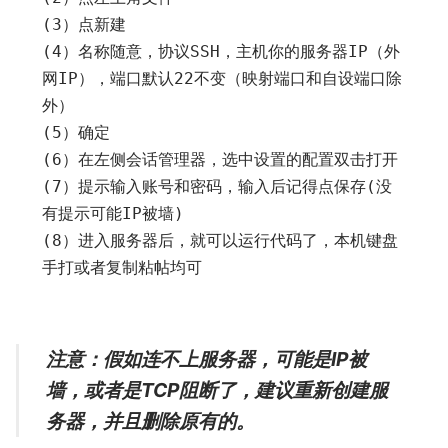
(
3
）点新建
(
4
）名称随意，协议
SSH
，主机你的服务器
IP
（外
网
IP
），端口默认
22
不变（映射端口和自设端口除
外）
(
5
）确定
(
6
）在左侧会话管理器，选中设置的配置双击打开
(
7
）提示输入账号和密码，输入后记得点保存(没
有提示可能
IP
被墙)
(
8
）进入服务器后，就可以运行代码了，本机键盘
手打或者复制粘帖均可
注意：假如连不上服务器，可能是IP被
墙，或者是TCP阻断了，建议重新创建服
务器，并且删除原有的。