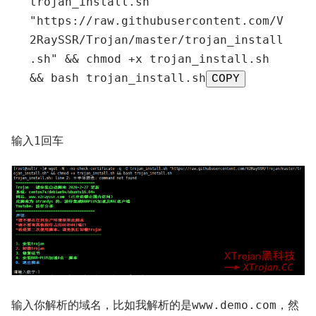
trojan_install
.
sh 
"https://raw.githubusercontent.com/V
2RaySSR/Trojan/master/trojan_install
.sh"
&&
 chmod 
+
x trojan_install
.
sh 
&&
 bash trojan_install
.
sh
COPY
输入
回车
1
输入你解析的域名，比如我解析的是
，然
www.demo.com