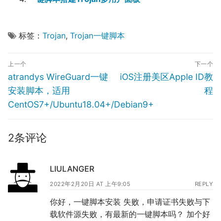
标签：
Trojan
,
Trojan一键脚本
文
上一个
下一个
章
Previous
Next
atrandys WireGuard一键
iOS注册美区Apple ID教
导
post:
post:
安装脚本，适用
程
航
CentOS7+/Ubuntu18.04+/Debian9+
2条评论
LIULANGER
2022年2月20日 AT 上午9:05
REPLY
你好，一键脚本安装 失败，申请证书失败与下
载软件源失败，有最新的一键脚本吗？ 加个好