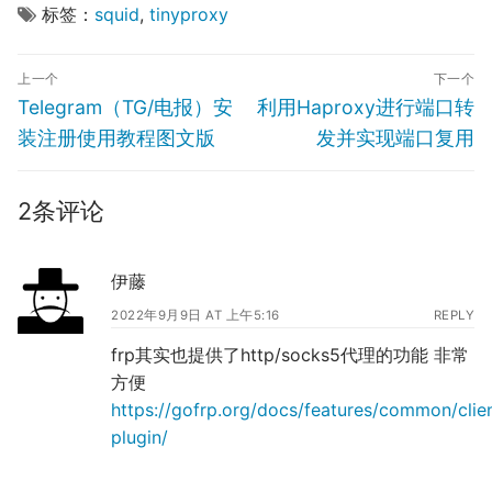
标签：
squid
,
tinyproxy
文
上一个
下一个
章
Previous
Next
Telegram（TG/电报）安
利用Haproxy进行端口转
导
post:
post:
装注册使用教程图文版
发并实现端口复用
航
2条评论
伊藤
2022年9月9日 AT 上午5:16
REPLY
frp其实也提供了http/socks5代理的功能 非常
方便
https://gofrp.org/docs/features/common/clie
plugin/