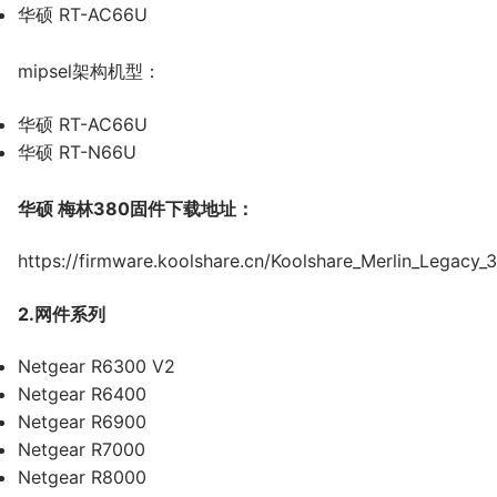
华硕 RT-AC66U
mipsel架构机型：
华硕 RT-AC66U
华硕 RT-N66U
华硕 梅林380固件下载地址：
https://firmware.koolshare.cn/Koolshare_Merlin_Legacy
2.网件系列
Netgear R6300 V2
Netgear R6400
Netgear R6900
Netgear R7000
Netgear R8000