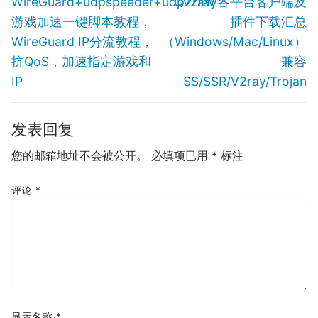
Previous
Next
WireGuard+udpspeeder+udp2raw
Qv2ray各平台客户端及
导
post:
post:
游戏加速一键脚本教程，
插件下载汇总
航
WireGuard IP分流教程，
（Windows/Mac/Linux）
抗QoS，加速指定游戏和
兼容
IP
SS/SSR/V2ray/Trojan
发表回复
您的邮箱地址不会被公开。
必填项已用
*
标注
评论
*
显示名称
*