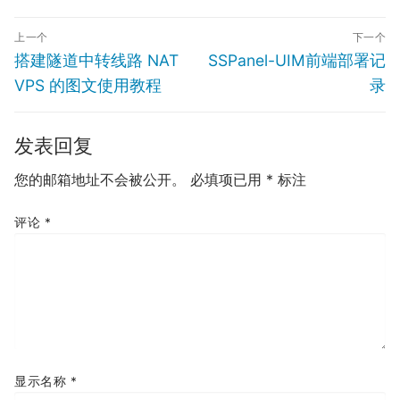
文
上一个
下一个
章
Previous
Next
搭建隧道中转线路 NAT
SSPanel-UIM前端部署记
导
post:
post:
VPS 的图文使用教程
录
航
发表回复
您的邮箱地址不会被公开。
必填项已用
*
标注
评论
*
显示名称
*